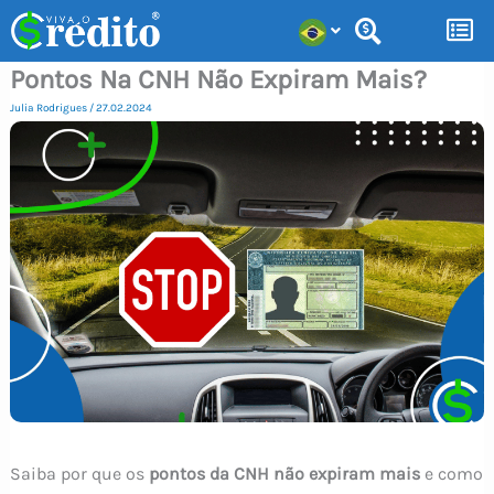
Ir
para
Pontos Na CNH Não Expiram Mais?
o
conteúdo
Julia Rodrigues
/
27.02.2024
Saiba por que os
pontos da CNH não expiram mais
e como