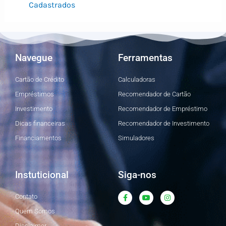
Cadastrados
Navegue
Ferramentas
Cartão de Crédito
Calculadoras
Empréstimos
Recomendador de Cartão
Investimento
Recomendador de Empréstimo
Dicas financeiras
Recomendador de Investimento
Financiamentos
Simuladores
Instuticional
Siga-nos
F
Y
I
Contato
a
o
n
c
u
s
Quem Somos
e
t
t
b
u
a
Disclaimer