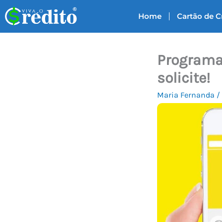
Ir
Home
Cartão de C
para
o
conteúdo
Programa
solicite!
Maria Fernanda
/