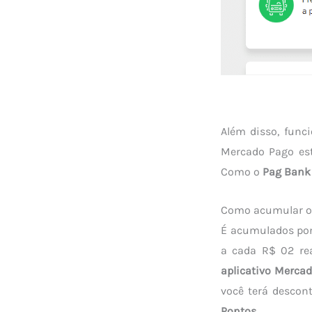
Além disso, func
Mercado Pago est
Como o
Pag Bank
Como acumular o
É acumulados pon
a cada R$ 02 rea
aplicativo Mercad
você terá desco
Pontos
.