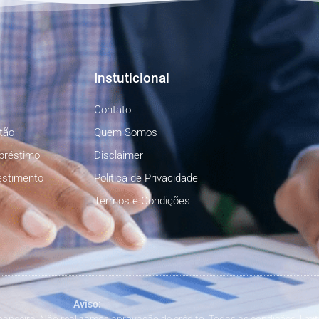
Instuticional
Contato
tão
Quem Somos
préstimo
Disclaimer
estimento
Politica de Privacidade
Termos e Condições
Aviso: