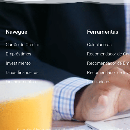
Navegue
Ferramentas
Cartão de Crédito
Calculadoras
Empréstimos
Recomendador de Car
Investimento
Recomendador de Em
Dicas financeiras
Recomendador de Inv
Financiamentos
Simuladores