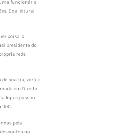
uma funcionária
es. Boa leitura!
er coisa, a
ual presidente do
própria rede
de sua tia, xará e
ormada em Direito
na loja e passou
1991.
endas pela
s descontos no