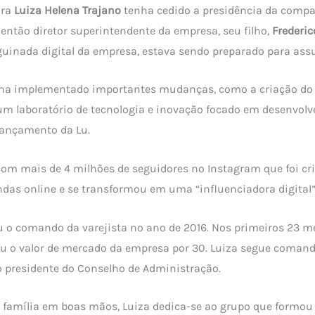
ora
Luiza Helena Trajano
tenha cedido a presidência da comp
é então diretor superintendente da empresa, seu filho,
Frederic
guinada digital da empresa, estava sendo preparado para assu
tinha implementado importantes mudanças, como a criação do 
m laboratório de tecnologia e inovação focado em desenvolver 
lançamento da Lu.
om mais de 4 milhões de seguidores no Instagram que foi cr
ndas online e se transformou em uma “influenciadora digital”
 o comando da varejista no ano de 2016. Nos primeiros 23 m
cou o valor de mercado da empresa por 30. Luiza segue coma
o presidente do Conselho de Administração.
 família em boas mãos, Luiza dedica-se ao grupo que formou