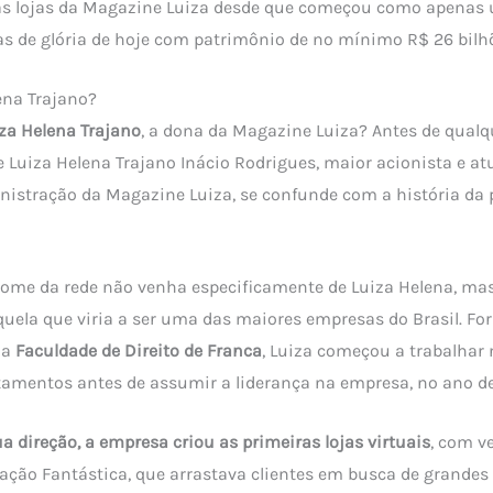
s lojas da Magazine Luiza desde que começou como apenas 
as de glória de hoje com patrimônio de no mínimo R$ 26 bilhõ
ena Trajano?
za Helena Trajano
, a dona da Magazine Luiza? Antes de qualqu
de Luiza Helena Trajano Inácio Rodrigues, maior acionista e at
istração da Magazine Luiza, se confunde com a história da 
me da rede não venha especificamente de Luiza Helena, mas 
uela que viria a ser uma das maiores empresas do Brasil. F
la
Faculdade de Direito de Franca
, Luiza começou a trabalhar 
amentos antes de assumir a liderança na empresa, no ano de 
a direção, a empresa criou as primeiras lojas virtuais
, com v
idação Fantástica, que arrastava clientes em busca de grande