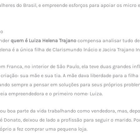
lheres do Brasil, e empreende esforços para apoiar os micro
ão
ender
quem é Luiza Helena Trajano
compensa analisar tudo des
elena é a única filha de Clarismundo lnácio e Jacira Trajano In
em Franca, no interior de São Paulo, ela teve duas grandes inf
criação: sua mãe e sua tia. A mãe dava liberdade para a filh
ando sempre a pensar em soluções para seus próprios problem
eia empreendedora e o primeiro nome: Luiza.
ssou boa parte da vida trabalhando como vendedora, mas, depo
é Donato, deixou de lado a profissão para seguir o marido. Po
óprio a fez comprar uma pequena loja.