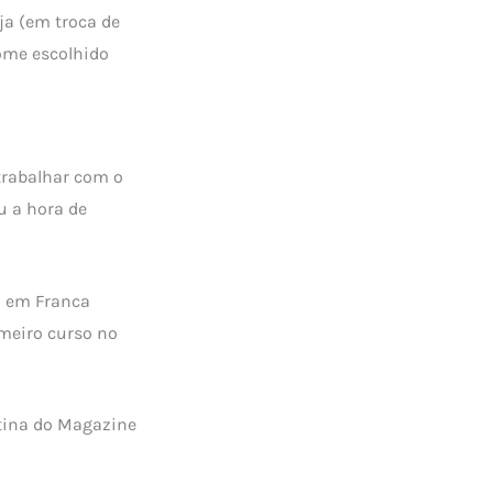
ja (em troca de
ome escolhido
trabalhar com o
u a hora de
l em Franca
imeiro curso no
otina do Magazine