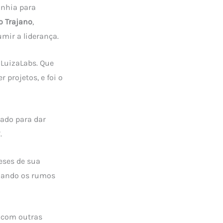
anhia para
o Trajano
,
mir a liderança.
LuizaLabs. Que
projetos, e foi o
iado para dar
.
eses de sua
ndando os rumos
 com outras