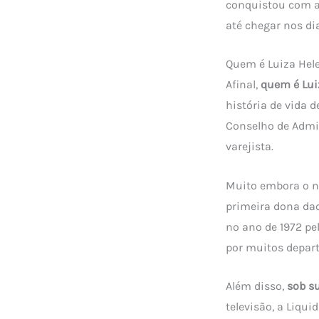
conquistou com a
até chegar nos di
Quem é Luiza Hel
Afinal,
quem é Lui
história de vida 
Conselho de Admin
varejista.
Muito embora o no
primeira dona daq
no ano de 1972 pe
por muitos depart
Além disso,
sob su
televisão, a Liqu