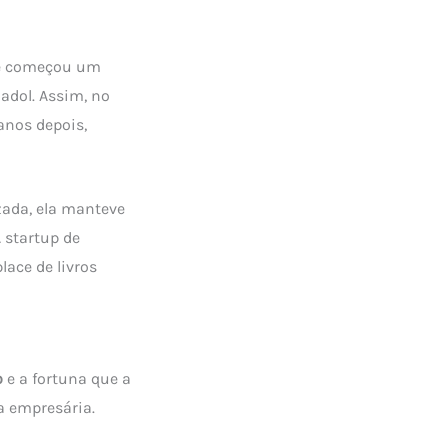
que começou um
Madol. Assim, no
anos depois,
zada, ela manteve
 startup de
lace de livros
o
e a fortuna que a
a empresária.