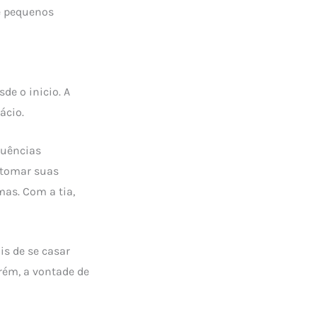
 e pequenos
de o inicio. A
ácio.
luências
a tomar suas
as. Com a tia,
is de se casar
rém, a vontade de