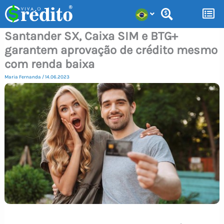
Ir
para
Santander SX, Caixa SIM e BTG+
o
garantem aprovação de crédito mesmo
conteúdo
com renda baixa
Maria Fernanda
/
14.06.2023