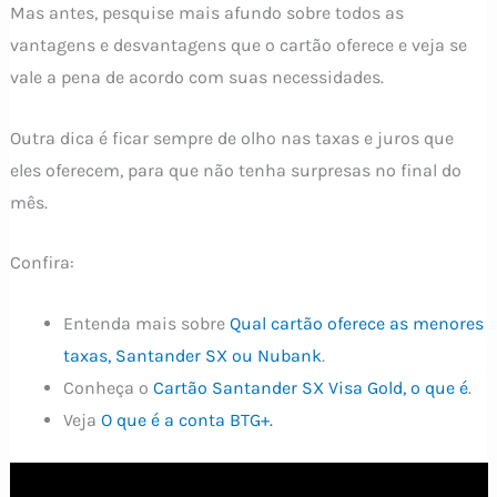
Mas antes, pesquise mais afundo sobre todos as
vantagens e desvantagens que o cartão oferece e veja se
vale a pena de acordo com suas necessidades.
Outra dica é ficar sempre de olho nas taxas e juros que
eles oferecem, para que não tenha surpresas no final do
mês.
Confira:
Entenda mais sobre
Qual cartão oferece as menores
taxas, Santander SX ou Nubank
.
Conheça o
Cartão Santander SX Visa Gold, o que é
.
Veja
O que é a conta BTG+.