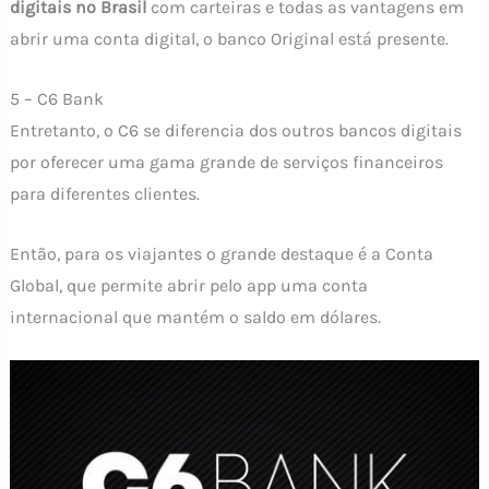
digitais no Brasil
com carteiras e todas as vantagens em
abrir uma conta digital, o banco Original está presente.
5 – C6 Bank
Entretanto, o C6 se diferencia dos outros bancos digitais
por oferecer uma gama grande de serviços financeiros
para diferentes clientes.
Então, para os viajantes o grande destaque é a Conta
Global, que permite abrir pelo app uma conta
internacional que mantém o saldo em dólares.