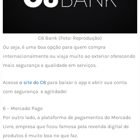
C6 Bank (Foto: Reprodução)
Ou seja, é uma boa opção para quem compra
internacionalmente ou viaja muito ao exterior oferecendo
mais segurança e qualidade em serviços.
Acesse
o site do C6
para baixar o app e abrir sua conta
com segurança e agilidade!
6 – Mercado Pago
Por outro lado, a plataforma de pagamentos do Mercado
Livre, empresa que ficou famosa pela revenda digital de
produtos é muito boa no que faz.