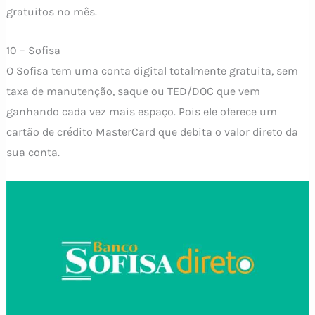
gratuitos no mês.
10 – Sofisa
O Sofisa tem uma conta digital totalmente gratuita, sem
taxa de manutenção, saque ou TED/DOC que vem
ganhando cada vez mais espaço. Pois ele oferece um
cartão de crédito MasterCard que debita o valor direto da
sua conta.