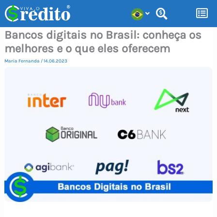
Ir
para
Bancos digitais no Brasil: conheça os
o
melhores e o que eles oferecem
conteúdo
Maria Fernanda
/
14.06.2023