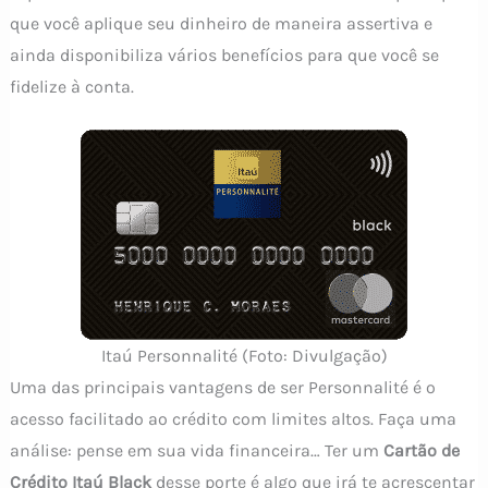
que você aplique seu dinheiro de maneira assertiva e
ainda disponibiliza vários benefícios para que você se
fidelize à conta.
Itaú Personnalité (Foto: Divulgação)
Uma das principais vantagens de ser Personnalité é o
acesso facilitado ao crédito com limites altos. Faça uma
análise: pense em sua vida financeira… Ter um
Cartão de
Crédito Itaú Black
desse porte é algo que irá te acrescentar