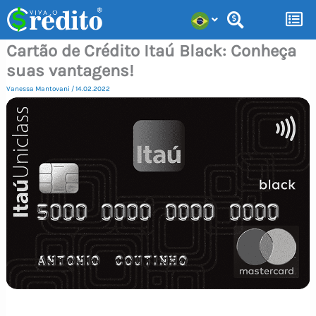
Ir
para
Cartão de Crédito Itaú Black: Conheça
o
suas vantagens!
conteúdo
Vanessa Mantovani
/
14.02.2022