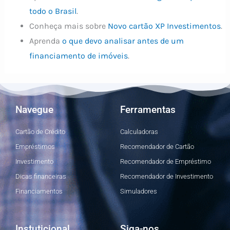
todo o Brasil
.
Conheça mais sobre
Novo cartão XP Investimentos
.
Aprenda
o que devo analisar antes de um
financiamento de imóveis
.
Navegue
Ferramentas
Cartão de Crédito
Calculadoras
Empréstimos
Recomendador de Cartão
Investimento
Recomendador de Empréstimo
Dicas financeiras
Recomendador de Investimento
Financiamentos
Simuladores
Instuticional
Siga-nos