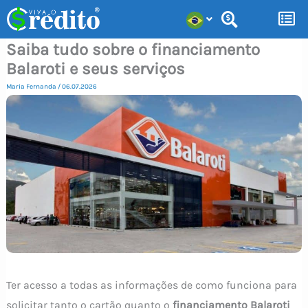
Ir
para
Saiba tudo sobre o financiamento
o
Balaroti e seus serviços
conteúdo
Maria Fernanda
/
06.07.2026
Ter acesso a todas as informações de como funciona para
solicitar tanto o cartão quanto o
financiamento Balaroti