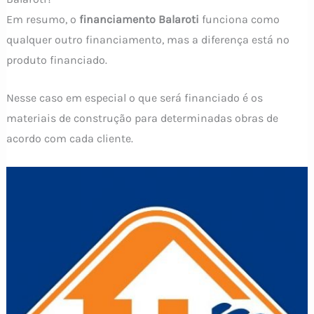
Em resumo, o
financiamento Balaroti
funciona como
qualquer outro financiamento, mas a diferença está no
produto financiado.
Nesse caso em especial o que será financiado é os
materiais de construção para determinadas obras de
acordo com cada cliente.