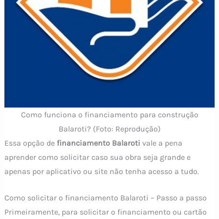
Como funciona o financiamento para construção
Balaroti? (Foto: Reprodução)
Essa opção de
financiamento Balaroti
vale a pena
aprender como solicitar caso sua obra seja grande e
apenas por aplicativo ou site não tenha acesso a tudo.
Como solicitar o financiamento Balaroti – Passo a passo
Primeiramente, para solicitar o financiamento ou cartão