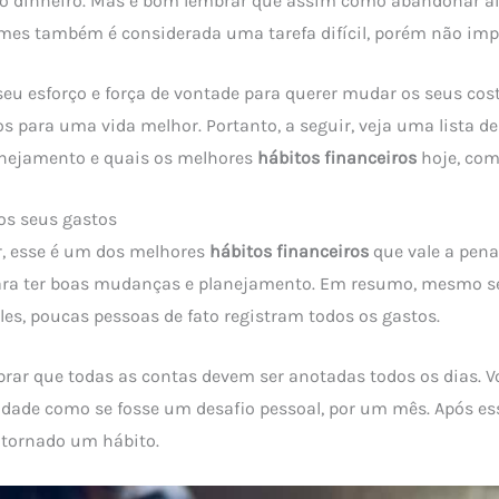
ao dinheiro. Mas é bom lembrar que assim como abandonar al
mes também é considerada uma tarefa difícil, porém não impo
eu esforço e força de vontade para querer mudar os seus cos
os para uma vida melhor. Portanto, a seguir, veja uma lista 
nejamento e quais os melhores
hábitos financeiros
hoje, com
 os seus gastos
r, esse é um dos melhores
hábitos financeiros
que vale a pena
ra ter boas mudanças e planejamento. Em resumo, mesmo s
es, poucas pessoas de fato registram todos os gastos.
rar que todas as contas devem ser anotadas todos os dias. 
idade como se fosse um desafio pessoal, por um mês. Após es
e tornado um hábito.