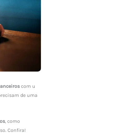
nanceiros
com u
 precisam de uma
ros
, como
o. Confira!