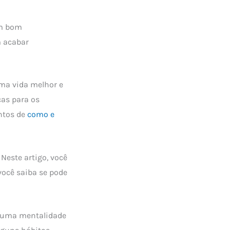
um bom
m acabar
ma vida melhor e
as para os
ntos de
como e
Neste artigo, você
você saiba se pode
r uma mentalidade