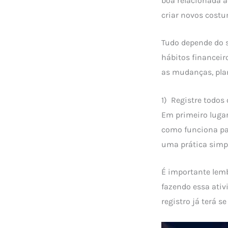
boa relacionada 
criar novos costu
Tudo depende do s
hábitos financeir
as mudanças, pla
1) Registre todos
Em primeiro luga
como funciona pa
uma prática simpl
É importante lemb
fazendo essa ativ
registro já terá s