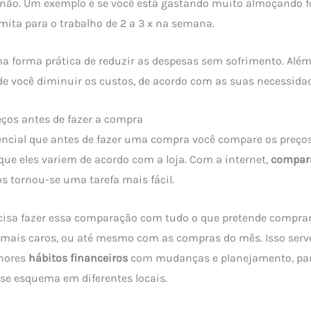
 não. Um exemplo é se você está gastando muito almoçando fo
mita para o trabalho de 2 a 3 x na semana.
ma forma prática de reduzir as despesas sem sofrimento. Além
e você diminuir os custos, de acordo com as suas necessida
ços antes de fazer a compra
encial que antes de fazer uma compra você compare os preços
e eles variem de acordo com a loja. Com a internet,
compara
os tornou-se uma tarefa mais fácil.
cisa fazer essa comparação com tudo o que pretende comprar
 mais caros, ou até mesmo com as compras do mês. Isso serv
lhores
hábitos financeiros
com mudanças e planejamento, par
se esquema em diferentes locais.