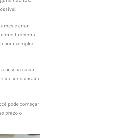
guns hábitos,
ssível.
tumes e criar
de como funciona
o por exemplo:
 a pessoa saber
endo considerada
Você pode começar
se prazo o