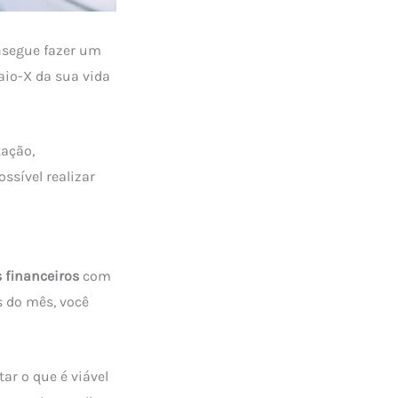
nsegue fazer um
aio-X da sua vida
tação,
ssível realizar
 financeiros
com
s do mês, você
ar o que é viável