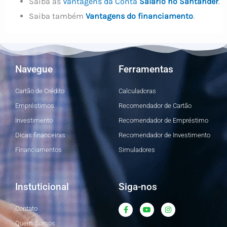
Saiba as
Vantagens da Conta
Salário no Santander
.
Saiba também
Vantagens do financiamento
.
Navegue
Ferramentas
Cartão de Crédito
Calculadoras
Empréstimos
Recomendador de Cartão
Investimento
Recomendador de Empréstimo
Dicas financeiras
Recomendador de Investimento
Financiamentos
Simuladores
Instuticional
Siga-nos
F
Y
I
Contato
a
o
n
c
u
s
Quem Somos
e
t
t