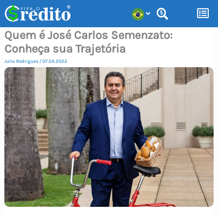
Ir
para
Quem é José Carlos Semenzato:
o
Conheça sua Trajetória
conteúdo
Julia Rodrigues
/
07.04.2022