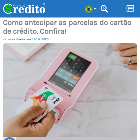
Ir
para
Como antecipar as parcelas do cartão
o
de crédito. Confira!
conteúdo
Vanessa Mantovani
/
20.12.2023